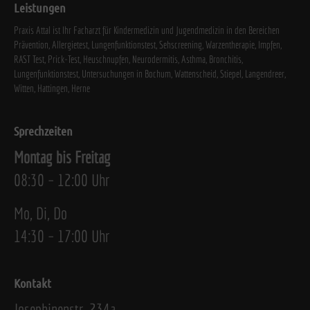
Leistungen
Praxis Attal ist Ihr Facharzt für Kindermedizin und Jugendmedizin in den Bereichen
Prävention, Allergietest, Lungenfunktionstest, Sehscreening, Warzentherapie, Impfen,
RAST Test, Prick-Test, Heuschnupfen, Neurodermitis, Asthma, Bronchitis,
Lungenfunktionstest, Untersuchungen in Bochum, Wattenscheid, Stiepel, Langendreer,
Witten, Hattingen, Herne
Sprechzeiten
Montag bis Freitag
08:30 – 12:00 Uhr
Mo, Di, Do
14:30 – 17:00 Uhr
Kontakt
Josephinenstr. 234a