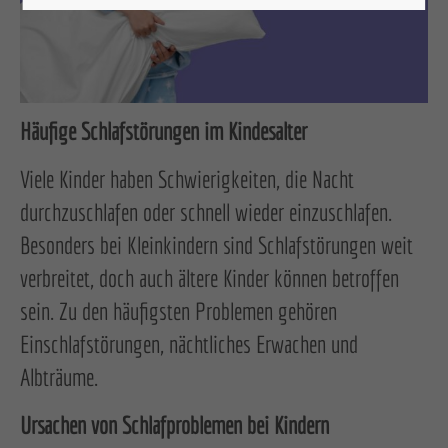
Häufige Schlafstörungen im Kindesalter
Viele Kinder haben Schwierigkeiten, die Nacht
durchzuschlafen oder schnell wieder einzuschlafen.
Besonders bei Kleinkindern sind Schlafstörungen weit
verbreitet, doch auch ältere Kinder können betroffen
sein. Zu den häufigsten Problemen gehören
Einschlafstörungen, nächtliches Erwachen und
Albträume.
Ursachen von Schlafproblemen bei Kindern