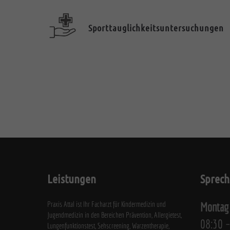
Sporttauglichkeitsuntersuchungen
Leistungen
Sprech
Praxis Attal ist Ihr Facharzt für Kindermedizin und
Montag 
Jugendmedizin in den Bereichen Prävention, Allergietest,
08:30 –
Lungenfunktionstest, Sehscreening, Warzentherapie,