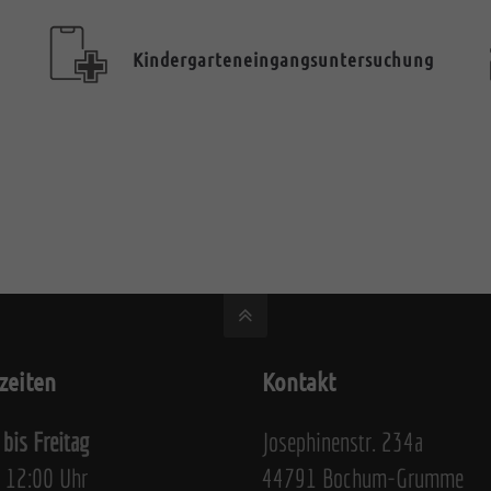
Kindergarteneingangsuntersuchung
zeiten
Kontakt
bis Freitag
Josephinenstr. 234a
 12:00 Uhr
44791 Bochum-Grumme